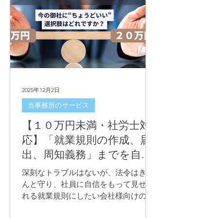
2025年12月2日
当事務所のサービス
【１０万円未満・社労士対
応】「就業規則の作成、届
出、周知義務」までを自信
をもって果たせるサービス
深刻なトラブルはないが、法令はきち
んと守り、社員に自信をもって見せら
れる就業規則にしたい会社様向けのコ
ンプライアンス対応型就業規則（9.9万