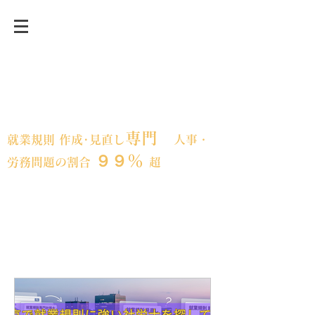
事業承継前後・急成長など、変革期にあ
る企業の人事労務の課題解決に強い「就
業規則」の専門事務所
専門
就業規則 作成･見直し
人事・
９９％
労務問題の割合
超
フェスティナ
東京都大田区｜全国対応
レンテ社会保険労務士事務所​