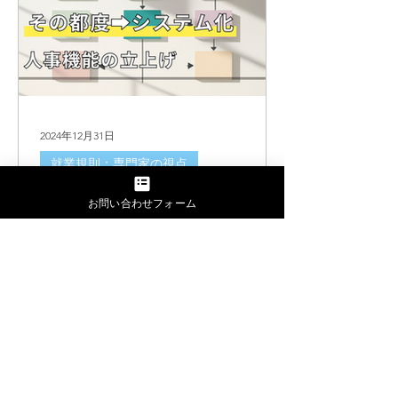
2024年12月31日
就業規則：専門家の視点
中小企業が就業規則を作成
お問い合わせフォーム
する真のメリット～専門社
労士のお客様の声から
中小企業における就業規則作成のメリ
ットを就業規則特化の社労士が解説。
意外なメリットを実際の億役様の声を
実例に解説します