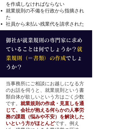
を作成しなければならない
就業規則の不備を行政から指摘され
た
社員から未払い残業代を請求された
御社が就業規則の専門家に求め
ていること
は何でしょうか？
就
業規則（＝書類）の作成
でしょ
うか？
当事務所にご相談にお越しになる方
のお話を伺うと、就業規則という書
類自体が欲しいという方はごく少数
です。
就業規則の作成・見直しを通
じて、会社が抱える何らかの人事労
務の課題（悩みや不安）を解決した
いという方がほとんど
です。
例え