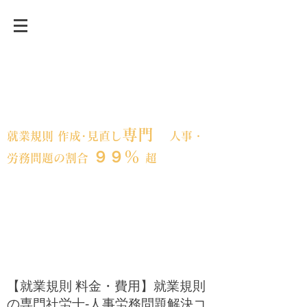
事業承継前後・急成長など、変革期にあ
る企業の人事労務の課題解決に強い「就
業規則」の専門事務所
専門
就業規則 作成･見直し
人事・
９９％
労務問題の割合
超
フェスティナ
東京都大田区｜全国対応
レンテ社会保険労務士事務所​
【就業規則 料金・費用】就業規則
の専門社労士-人事労務問題解決コ