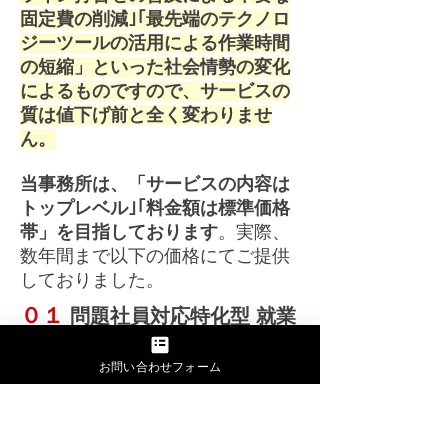
固定費の削減｣｢最先端のテクノロ
ジー
ツールの活用
による作業時間
の短縮」といった社会情勢の変化
によるものですので、サービスの
質は値下げ前と全く変わりませ
ん。
​当事務所は、「サービスの内容は
トップレベル｣｢料金額は標準価格
帯」を目指しております
。
実際、
数年間まで以下の価格にてご提供
しておりました。​
０１
問題社員対応特化型 就業
規則コンサルティング
お問い合わせフォーム
０１ 問題社員対応型就業規則 原
則となる価格：税込４４万円
​０２ 残業代問題対策 原則となる