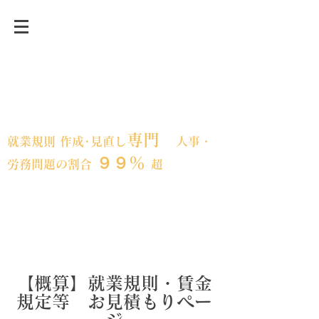
事業承継前後・急成長など、変革期にあ
る企業の人事労務の課題解決に強い「就
業規則」の専門事務所
専門
就業規則 作成･見直し
人事・
９９％
労務問題の割合
超
フェスティナ
東京都大田区｜全国対応
レンテ社会保険労務士事務所​
【概算】​就業規則・賃金
規定等 お見積もりペー