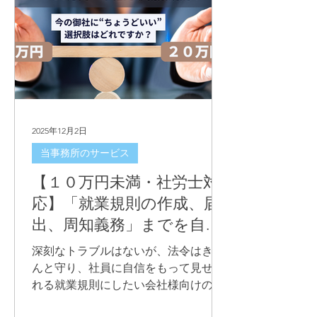
2025年12月2日
当事務所のサービス
【１０万円未満・社労士対
応】「就業規則の作成、届
出、周知義務」までを自信
をもって果たせるサービス
深刻なトラブルはないが、法令はきち
んと守り、社員に自信をもって見せら
れる就業規則にしたい会社様向けのコ
ンプライアンス対応型就業規則（9.9万