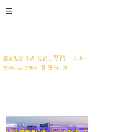
事業承継前後・急成長など、変革期にあ
る企業の人事労務の課題解決に強い「就
業規則」の専門事務所
専門
就業規則 作成･見直し
人事・
９９％
労務問題の割合
超
フェスティナ
東京都大田区｜全国対応
レンテ社会保険労務士事務所​