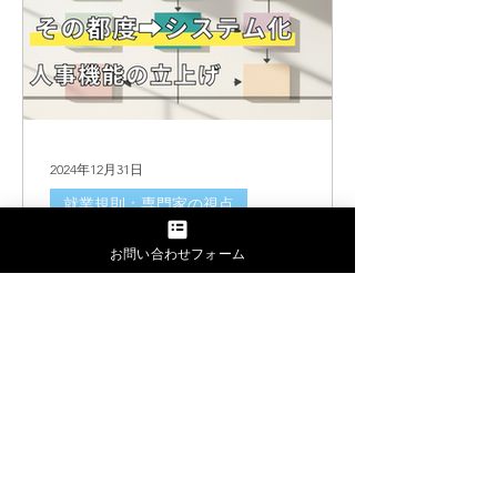
2024年12月31日
就業規則：専門家の視点
中小企業が就業規則を作成
お問い合わせフォーム
する真のメリット～専門社
労士のお客様の声から
中小企業における就業規則作成のメリ
ットを就業規則特化の社労士が解説。
意外なメリットを実際の億役様の声を
実例に解説します