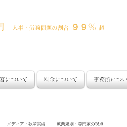
期にある企業の人事労務の課題解決に強い「就業規則」の専門
門
９９％
人事・労務問題の割合
超
フェスティナレンテ社会保険労務
容について
料金について
事務所につ
メディア・執筆実績
就業規則：専門家の視点