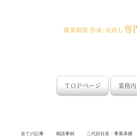
事業承継前後・急成長など、変革
専
就業規則 作成･見直し
東京都大田区｜全国対応
ＴＯＰページ
業務内
全ての記事
相談事例
二代目社長・事業承継