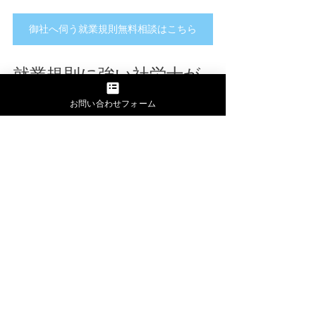
御社へ伺う就業規則無料相談はこちら
就業規則に強い社労士が
「東京」には多いはずな
お問い合わせフォーム
のに、御社に合った社労
士が見つからないという
方へ
東京では就業規則に強い社労士はたく
さんいます。しかし、専門家の数が多
いにもかかわらず、「自社の要望に合
う事務所が見つからない」という悩み
をお持ちの方が非常に多いです。それ
は、全て抽象的であることが問題があ
ると思うのです。