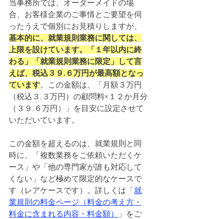
当事務所では、オーダーメイドの場
合、お客様企業のご事情とご要望を伺
ったうえで個別にお見積りしますが、
基本的に、就業規則業務に関しては、
上限を設けています。「１年以内に終
わる」「就業規則業務に限定」して言
えば、税込３９.６万円が最高額となっ
ています
。この金額は、「月額３万円
（税込３.３万円）の顧問料×１２か月分
（３９.６万円）」を目安に設定させて
いただいています。
この金額を超えるのは、就業規則と同
時に、「複数業務をご依頼いただくケ
ース」や「他の専門家が誰も対応して
くない」など極めて限定的なケースで
す（レアケースです）。詳しくは「
就
業規則の料金ページ（料金の考え方・
料金に含まれる内容・料金額）
」をご