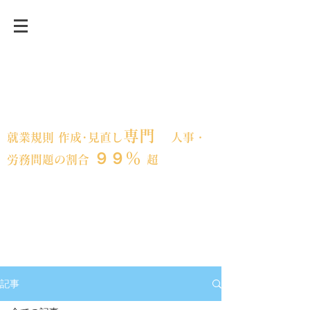
事業承継前後・急成長など、変革期にあ
る企業の人事労務の課題解決に強い「就
業規則」の専門事務所
専門
就業規則 作成･見直し
人事・
９９％
労務問題の割合
超
フェスティナ
東京都大田区｜全国対応
レンテ社会保険労務士事務所​
記事